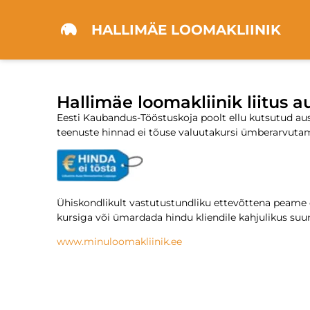
HALLIMÄE LOOMAKLIINIK
Hallimäe loomakliinik liitus 
Eesti Kaubandus-Tööstuskoja poolt ellu kutsutud au
teenuste hinnad ei tõuse valuutakursi ümberarvutam
Ühiskondlikult vastutustundliku ettevõttena peame 
kursiga või ümardada hindu kliendile kahjulikus suu
www.minuloomakliinik.ee