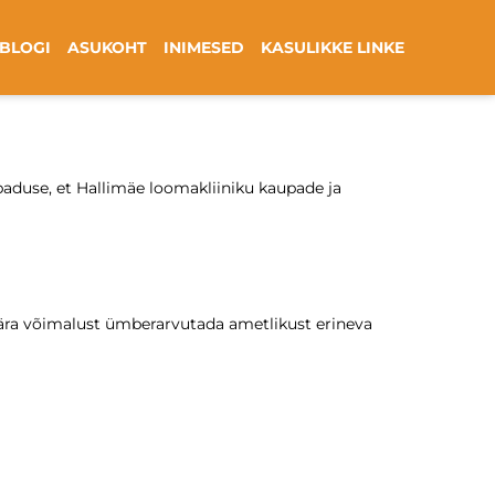
BLOGI
ASUKOHT
INIMESED
KASULIKKE LINKE
aduse, et Hallimäe loomakliiniku kaupade ja
 ära võimalust ümberarvutada ametlikust erineva