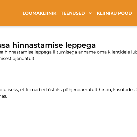
LOOMAKLIINIK
TEENUSED
KLIINIKU POOD
ausa hinnastamise leppega
sa hinnastamise leppega liitumisega anname oma klientidele lub
isest ajendatult.
oluliseks, et firmad ei tõstaks põhjendamatult hindu, kasutades
nas.