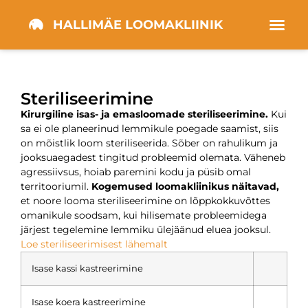
HALLIMÄE LOOMAKLIINIK
Steriliseerimine
Kirurgiline isas- ja emasloomade steriliseerimine.
Kui
sa ei ole planeerinud lemmikule poegade saamist, siis
on mõistlik loom steriliseerida. Sõber on rahulikum ja
jooksuaegadest tingitud probleemid olemata. Väheneb
agressiivsus, hoiab paremini kodu ja püsib omal
territooriumil.
Kogemused loomakliinikus näitavad,
et noore looma steriliseerimine on lõppkokkuvõttes
omanikule soodsam, kui hilisemate probleemidega
järjest tegelemine lemmiku ülejäänud eluea jooksul.
Loe steriliseerimisest lähemalt
Isase kassi kastreerimine
Isase koera kastreerimine