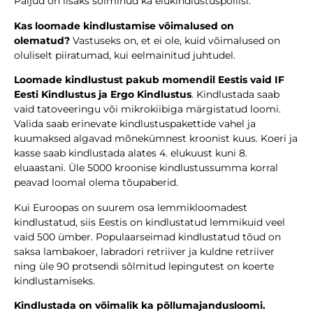
Paljud on lisaks sõlminud ka elukindlustuspoliisi.
Kas loomade kindlustamise võimalused on
olematud?
Vastuseks on, et ei ole, kuid võimalused on
oluliselt piiratumad, kui eelmainitud juhtudel.
Loomade kindlustust pakub momendil Eestis vaid IF
Eesti Kindlustus ja Ergo Kindlustus
. Kindlustada saab
vaid tatoveeringu või mikrokiibiga märgistatud loomi.
Valida saab erinevate kindlustuspakettide vahel ja
kuumaksed algavad mõnekümnest kroonist kuus. Koeri ja
kasse saab kindlustada alates 4. elukuust kuni 8.
eluaastani. Üle 5000 kroonise kindlustussumma korral
peavad loomal olema tõupaberid.
Kui Euroopas on suurem osa lemmikloomadest
kindlustatud, siis Eestis on kindlustatud lemmikuid veel
vaid 500 ümber. Populaarseimad kindlustatud tõud on
saksa lambakoer, labradori retriiver ja kuldne retriiver
ning üle 90 protsendi sõlmitud lepingutest on koerte
kindlustamiseks.
Kindlustada on võimalik ka põllumajandusloomi.