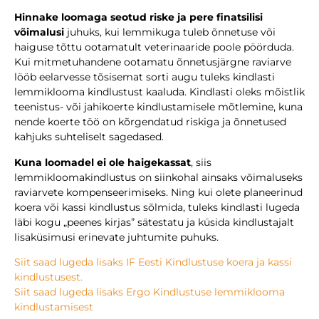
Hinnake loomaga seotud riske ja pere finatsilisi
võimalusi
juhuks, kui lemmikuga tuleb õnnetuse või
haiguse tõttu ootamatult veterinaaride poole pöörduda.
Kui mitmetuhandene ootamatu õnnetusjärgne raviarve
lööb eelarvesse tõsisemat sorti augu tuleks kindlasti
lemmiklooma kindlustust kaaluda. Kindlasti oleks mõistlik
teenistus- või jahikoerte kindlustamisele mõtlemine, kuna
nende koerte töö on kõrgendatud riskiga ja õnnetused
kahjuks suhteliselt sagedased.
Kuna loomadel ei ole haigekassat
, siis
lemmikloomakindlustus on siinkohal ainsaks võimaluseks
raviarvete kompenseerimiseks. Ning kui olete planeerinud
koera või kassi kindlustus sõlmida, tuleks kindlasti lugeda
läbi kogu „peenes kirjas” sätestatu ja küsida kindlustajalt
lisaküsimusi erinevate juhtumite puhuks.
Siit saad lugeda lisaks IF Eesti Kindlustuse koera ja kassi
kindlustusest.
Siit saad lugeda lisaks Ergo Kindlustuse lemmiklooma
kindlustamisest