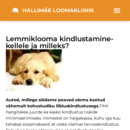
HALLIMÄE LOOMAKLIINIK
Lemmiklooma kindlustamine-
kellele ja milleks?
Autod, millega sõidame peavad olema kaetud
vähemalt kohustusliku liikluskindlustusega
.Tihti
hangitakse juurde ka kasko kindlustus riskide
minimeerimiseks. Inimestel on haigekassa, kuhu iga kuu
tehakse sissemakseid, et oleks olemas tervisekindlustus.